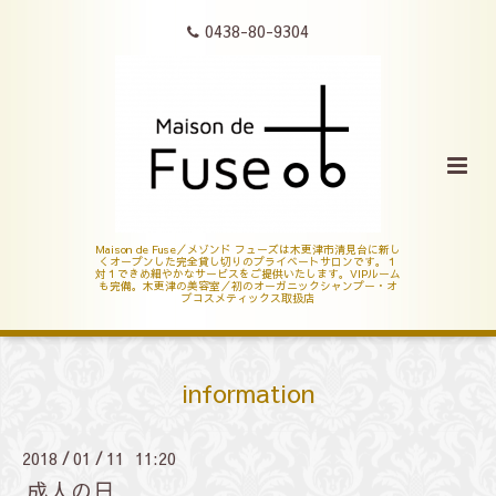
0438-80-9304
Maison de Fuse／メゾンド フューズは木更津市清見台に新し
くオープンした完全貸し切りのプライベートサロンです。１
対１できめ細やかなサービスをご提供いたします。VIPルーム
も完備。木更津の美容室／初のオーガニックシャンプー・オ
ブコスメティックス取扱店
information
2018
01
11 11:20
/
/
成人の日